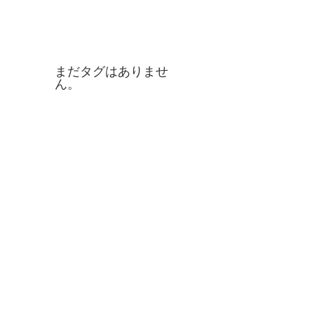
タグ
まだタグはありませ
ん。
お問合せ
Contact us
0895-28-6810
Tel
アクセス
Access Map